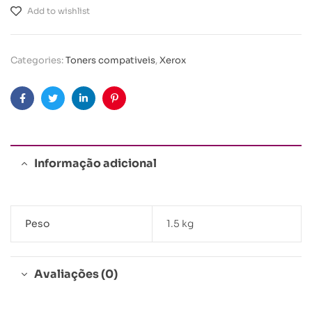
Add to wishlist
Categories:
Toners compativeis
,
Xerox
Facebook
Twitter
Linkedin
Pinterest
Informação adicional
Peso
1.5 kg
Avaliações (0)