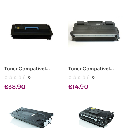
Toner Compatível
Toner Compatível
Kyocera TK-715 Preto
Brother TN-4100
0
0
€
38.90
€
14.90