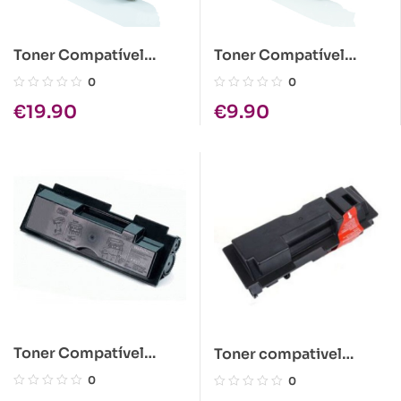
Toner Compatível
Toner Compatível
Kyocera TK-410 Preto
Brother TN-2000 Preto
0
0
€
19.90
€
9.90
Toner Compatível
Toner compativel
Kyocera TK-17 1x245gr
Kyocera TK-340
0
0
Preto