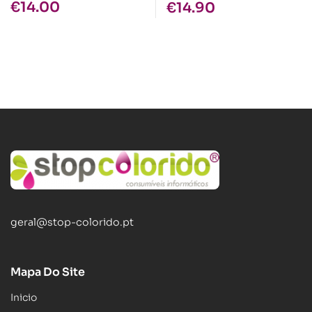
€
14.00
€
14.90
geral@stop-colorido.pt
Mapa Do Site
Inicio