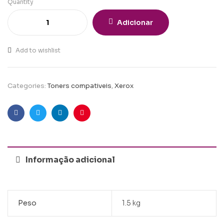
Quantity
Adicionar
Add to wishlist
Categories:
Toners compativeis
,
Xerox
Facebook
Twitter
Linkedin
Pinterest
Informação adicional
Peso
1.5 kg