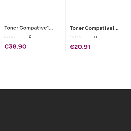
Toner Compatível
Toner Compatível
Kyocera TK-715 Preto
Kyocera KM-2530/KM-
0
0
3530 1x1900gr
€
38.90
€
20.91