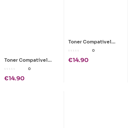
Toner Compativel
Kyocera TK-310 Preto
0
€
14.90
Toner Compatível
Brother TN-4100
0
€
14.90