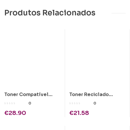
Produtos Relacionados
Toner Compatível
Toner Reciclado
Epson C1100 Magenta
Kyocera TK-330
0
0
Alta Cap.
€
28.90
€
21.58