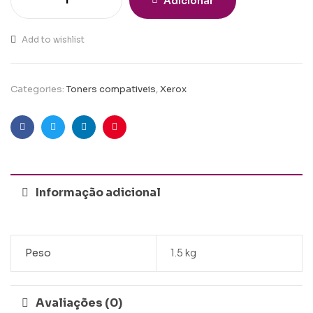
Adicionar
Add to wishlist
Categories:
Toners compativeis
,
Xerox
Facebook
Twitter
Linkedin
Pinterest
Informação adicional
Peso
1.5 kg
Avaliações (0)