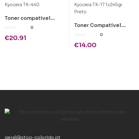
Toner compativel
Toner Compatível
Kyocera TK-440
0
Kyocera TK-17 1x245gr
0
€
20.91
Preto
€
14.00
geral@stop-colorido.pt