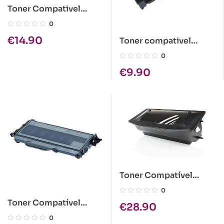
Toner Compativel
Kyocera TK-310 Preto
0
€
14.90
Toner compativel
Kyocera TK-18 Preto
0
€
9.90
Toner Compatível
Kyocera KM1505
0
1x300gr
Toner Compatível
€
28.90
Brother TN-2120 Preto
0