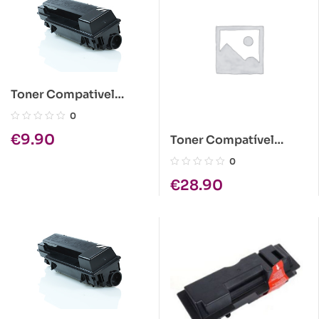
Toner Compativel
Kyocera TK-130
0
(TK130) Preto
€
9.90
Toner Compatível
Epson C1100 Ciano Alta
0
Cap.
€
28.90