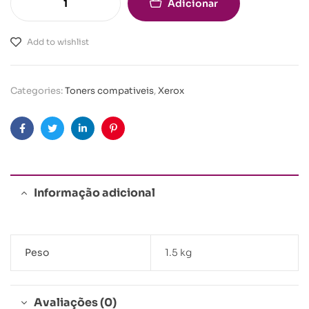
Adicionar
Add to wishlist
Categories:
Toners compativeis
,
Xerox
Facebook
Twitter
Linkedin
Pinterest
Informação adicional
Peso
1.5 kg
Avaliações (0)