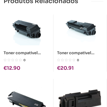
Produtos Relacionados
Toner compativel
Toner compativel
Kyocera TK-140 Preto
Kyocera TK-440
0
0
€
12.90
€
20.91