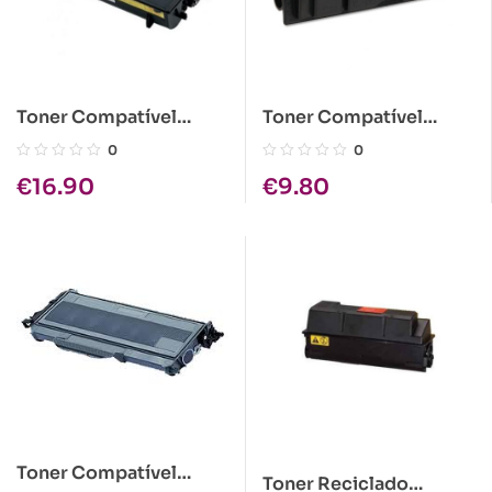
Toner Compatível
Toner Compatível
Brother TN-6600 Preto
Kyocera TK-110 Preto
0
0
€
16.90
€
9.80
Toner Compatível
Toner Reciclado