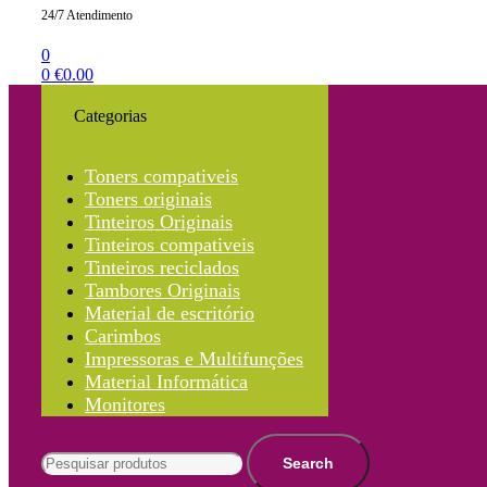
24/7 Atendimento
0
0
€
0.00
Categorias
Toners compativeis
Toners originais
Tinteiros Originais
Tinteiros compativeis
Tinteiros reciclados
Tambores Originais
Material de escritório
Carimbos
Impressoras e Multifunções
Material Informática
Monitores
Search
for:
Search