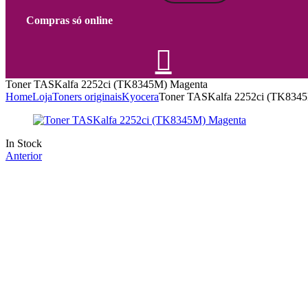
Compras só online
Toner TASKalfa 2252ci (TK8345M) Magenta
Home
Loja
Toners originais
Kyocera
Toner TASKalfa 2252ci (TK834
Availability:
In Stock
Anterior