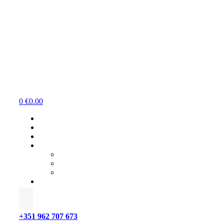
Menu
0
€
0.00
+351 962 707 673