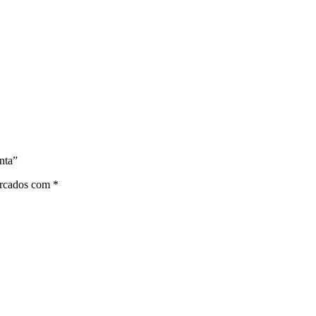
nta”
arcados com
*