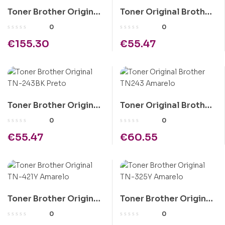
Toner Brother Original
Toner Original Brother
TN-326Y Amarelo
TN243 Azul
0
0
€
155.30
€
55.47
Toner Brother Original
Toner Original Brother
TN-243BK Preto
TN243 Amarelo
0
0
€
55.47
€
60.55
Toner Brother Original
Toner Brother Original
TN-421Y Amarelo
TN-325Y Amarelo
0
0