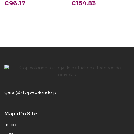
€
96.17
€
154.83
geral@stop-colorido.pt
Mapa Do Site
Inicio
Loja