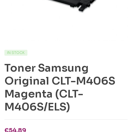
IN STOCK
Toner Samsung
Original CLT-M406S
Magenta (CLT-
M406S/ELS)
€
54.89