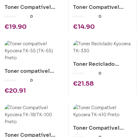
Toner Compatível
Toner Compativel
Brother TN-7600
Kyocera TK-310 Preto
0
0
Preto
€
19.90
€
14.90
Toner Reciclado
Toner compativel
Kyocera TK-330
0
Kyocera TK-55 (TK-55)
0
€
21.58
Preto
€
20.91
Toner Compatível
Toner Compatível
Kyocera TK-410 Preto