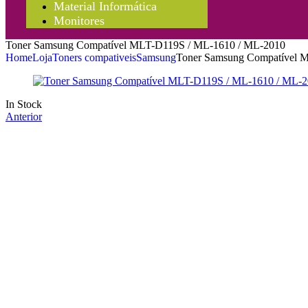
Material Informática
Monitores
Toner Samsung Compatível MLT-D119S / ML-1610 / ML-2010
Home
Loja
Toners compativeis
Samsung
Toner Samsung Compatível 
In Stock
Anterior