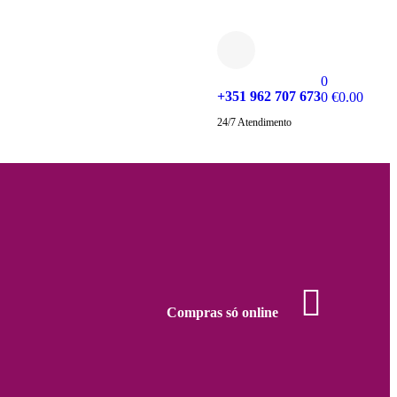
0
+351 962 707 673
0
€
0.00
24/7 Atendimento
Compras só online