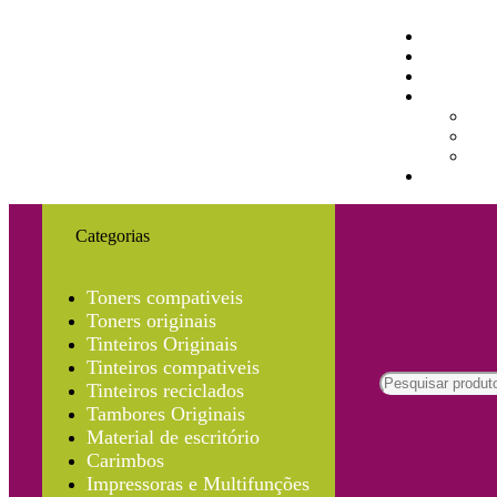
Categorias
Toners compativeis
Toners originais
Tinteiros Originais
Tinteiros compativeis
Tinteiros reciclados
Tambores Originais
Material de escritório
Carimbos
Impressoras e Multifunções