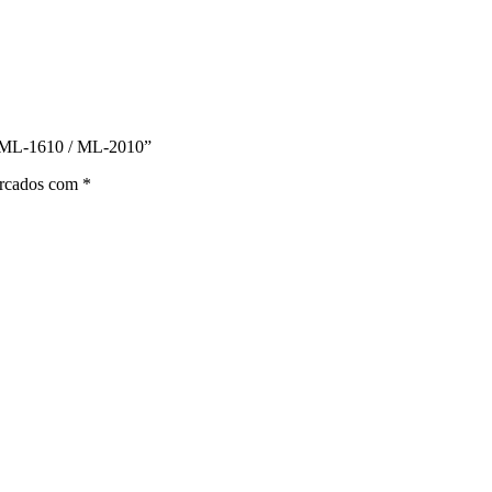
/ ML-1610 / ML-2010”
arcados com
*