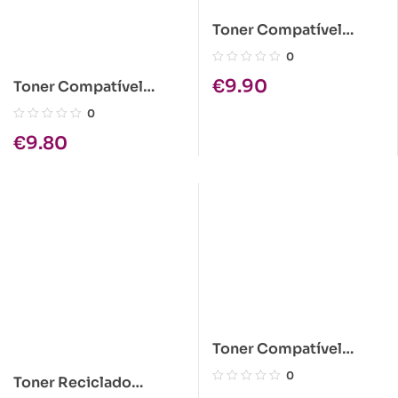
Toner Compatível
Brother TN-2000 Preto
0
€
9.90
Toner Compatível
Kyocera TK-110 Preto
0
€
9.80
Toner Compatível
Kyocera TK-120 Preto
0
Toner Reciclado