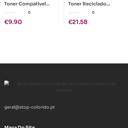
Toner Compatível
Toner Reciclado
Brother TN-2000 Preto
Kyocera TK-330
0
0
€
9.90
€
21.58
geral@stop-colorido.pt
Mapa Do Site