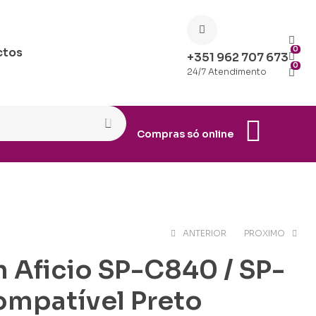
0
ctos
+351 962 707 673
0
24/7 Atendimento
Compras só online
ANTERIOR
PROXIMO
h Aficio SP-C840 / SP-
€
€
39.90
29.90
mpatível Preto