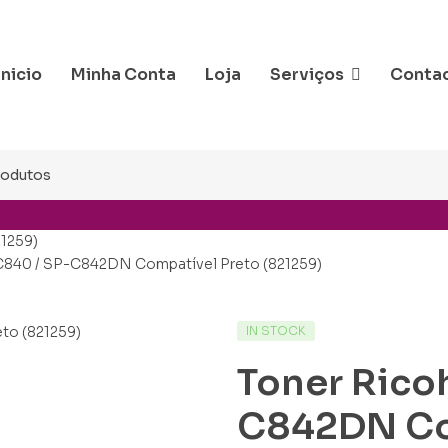
Inicio
Minha Conta
Loja
Serviços
Conta
21259)
-C840 / SP-C842DN Compatível Preto (821259)
IN STOCK
Toner Rico
C842DN Co