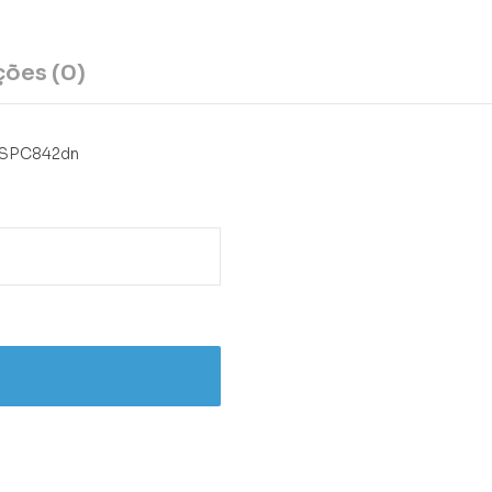
ções (0)
o SPC842dn