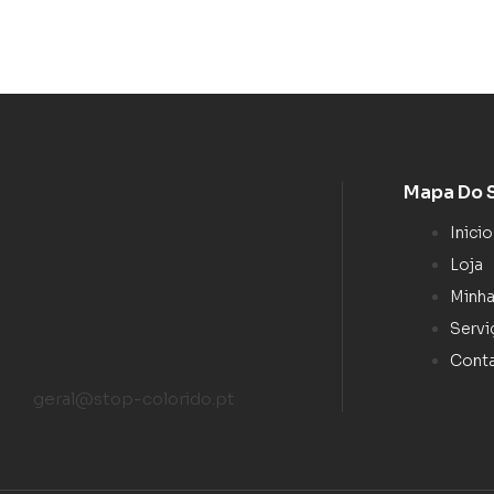
Mapa Do 
Inicio
Loja
Minha
Servi
Cont
geral@stop-colorido.pt