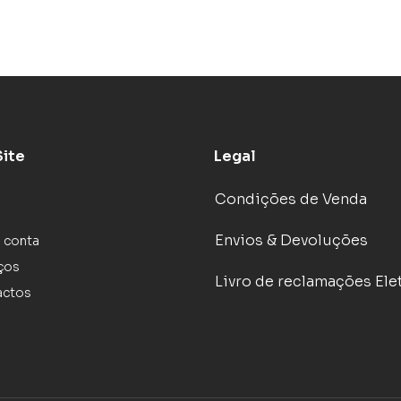
Site
Legal
Condições de Venda
Envios & Devoluções
 conta
ços
Livro de reclamações Ele
actos