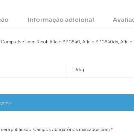
ção
Informação adicional
Avalia
. Compatível com Ricoh Aficio SPC840, Aficio SPC840dn, Afici
1.5 kg
ações.
 será publicado.
Campos obrigatórios marcados com
*