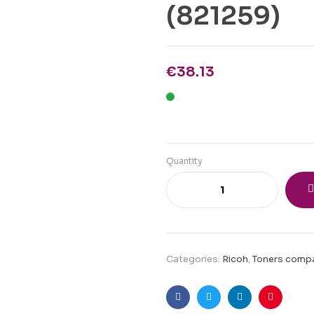
(821259)
€
38.13
Quantity
Categories:
Ricoh
,
Toners compa
Facebook
Twitter
Linkedin
Pinteres