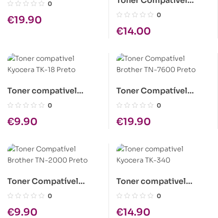
Toner Compatível
Kyocera TK-410 Preto
0
Kyocera TK-17 1x245gr
0
€
19.90
Preto
€
14.00
Toner compativel
Toner Compatível
Kyocera TK-18 Preto
Brother TN-7600 Preto
0
0
€
9.90
€
19.90
Toner Compatível
Toner compativel
Brother TN-2000 Preto
Kyocera TK-340
0
0
€
9.90
€
14.90