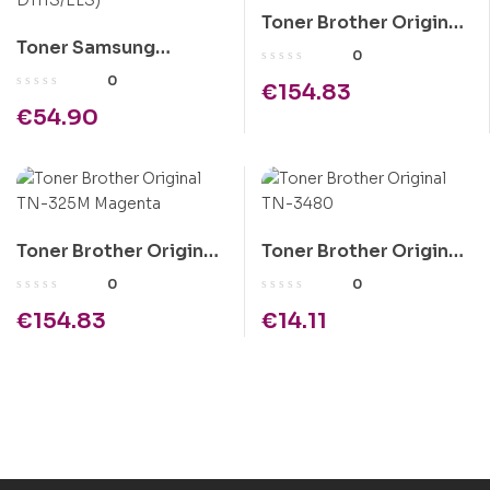
Toner Brother Original
Toner Samsung
TN-325Y Amarelo
0
Original MLT-D111S
0
€
154.83
Preto (MLT-D111S/ELS)
€
54.90
Toner Brother Original
Toner Brother Original
TN-325M Magenta
TN-3480
0
0
€
154.83
€
14.11