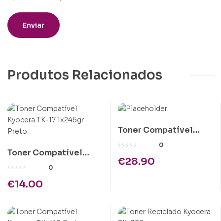
Produtos Relacionados
Toner Compatível
Epson C1100 Amarelo
0
Toner Compatível
Alta Cap.
€
28.90
Kyocera TK-17 1x245gr
0
Preto
€
14.00