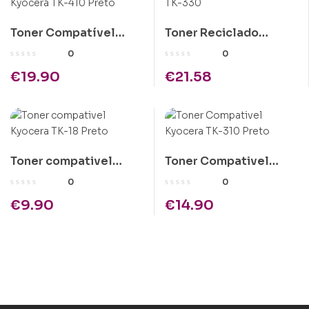
Toner Compatível
Toner Reciclado
Kyocera TK-410 Preto
Kyocera TK-330
0
0
€
19.90
€
21.58
Toner compativel
Toner Compativel
Kyocera TK-18 Preto
Kyocera TK-310 Preto
0
0
€
9.90
€
14.90