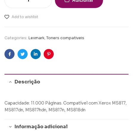
Adicionar
Add to wishlist
Categories:
Lexmark
,
Toners compativeis
Facebook
Twitter
Linkedin
Pinterest
Descrição
Capacidade: 11.000 Páginas. Compatível com Xerox MS817,
MS817dn, MS817hdn, MS817n, MS818dn
Informação adicional