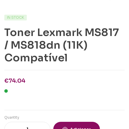
IN STOCK
Toner Lexmark MS817
/ MS818dn (11K)
Compatível
€
74.04
Quantity