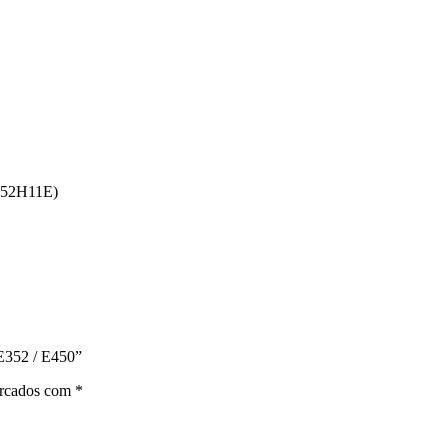
352H11E)
 E352 / E450”
arcados com
*