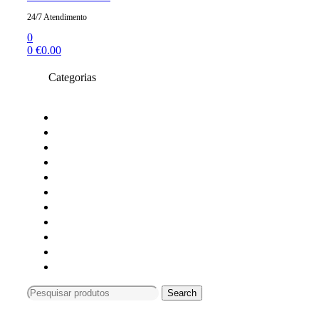
24/7 Atendimento
0
0
€
0.00
Categorias
Toners compativeis
Toners originais
Tinteiros Originais
Tinteiros compativeis
Tinteiros reciclados
Tambores Originais
Material de escritório
Carimbos
Impressoras e Multifunções
Material Informática
Monitores
Search
Search
for:
Compras só online