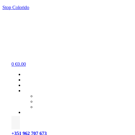
Stop Colorido
Menu
0
€
0.00
+351 962 707 673