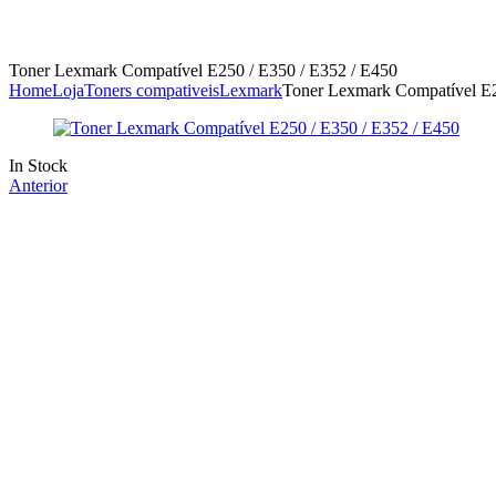
Toner Lexmark Compatível E250 / E350 / E352 / E450
Home
Loja
Toners compativeis
Lexmark
Toner Lexmark Compatível E2
Availability:
In Stock
Anterior