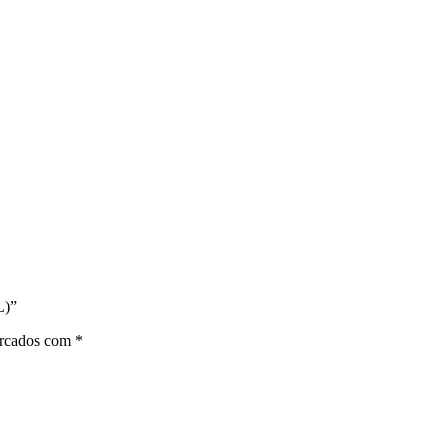
L)”
arcados com
*