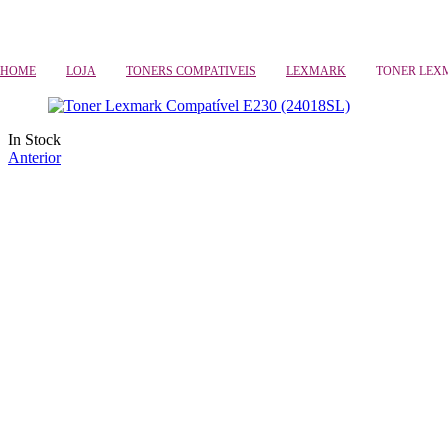
Compras só online
HOME
LOJA
TONERS COMPATIVEIS
LEXMARK
TONER LEXM
Availability:
In Stock
Anterior