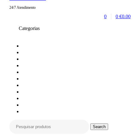
24/7 Atendimento
0
0
€
0.00
Categorias
Toners compativeis
Toners originais
Tinteiros Originais
Tinteiros compativeis
Tinteiros reciclados
Tambores Originais
Material de escritório
Carimbos
Impressoras e Multifunções
Material Informática
Monitores
Search
Search
for: