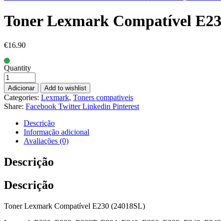
Toner Lexmark Compatível E23
€
16.90
Quantity
Adicionar
Add to wishlist
Categories:
Lexmark
,
Toners compativeis
Share:
Facebook
Twitter
Linkedin
Pinterest
Descrição
Informação adicional
Avaliações (0)
Descrição
Descrição
Toner Lexmark Compatível E230 (24018SL)