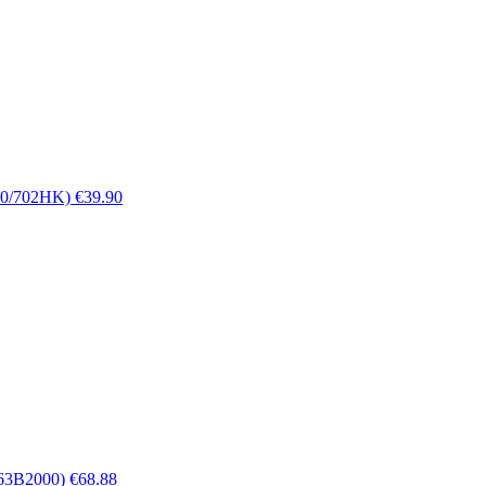
K0/702HK)
€
39.90
63B2000)
€
68.88