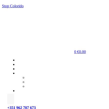
Stop Colorido
0
€
0.00
+351 962 707 673