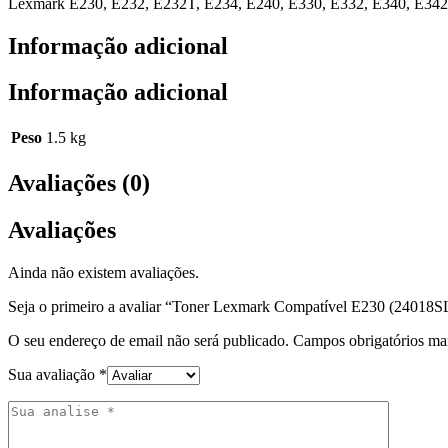
Lexmark E230, E232, E232T, E234, E240, E330, E332, E340, E342
Informação adicional
Informação adicional
Peso
1.5 kg
Avaliações (0)
Avaliações
Ainda não existem avaliações.
Seja o primeiro a avaliar “Toner Lexmark Compatível E230 (24018S
O seu endereço de email não será publicado.
Campos obrigatórios m
Sua avaliação
*