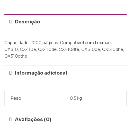
Descrição
Capacidade: 2000 páginas. Compatível com Lexmark
CX310, CX410e, CX410de, CX410dte, CX510de, CX510dhe,
CX510dthe
Informação adicional
Peso
0.5 kg
Avaliações (0)