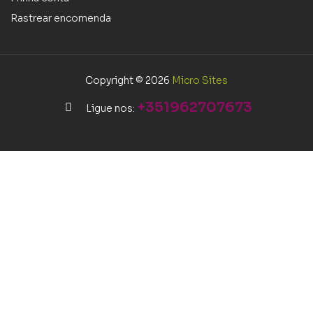
Rastrear encomenda
Copyright © 2026
Micro Sites
+351962707673
Ligue nos: