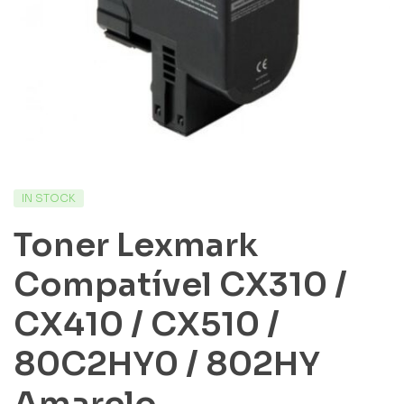
IN STOCK
Toner Lexmark
Compatível CX310 /
CX410 / CX510 /
80C2HY0 / 802HY
Amarelo