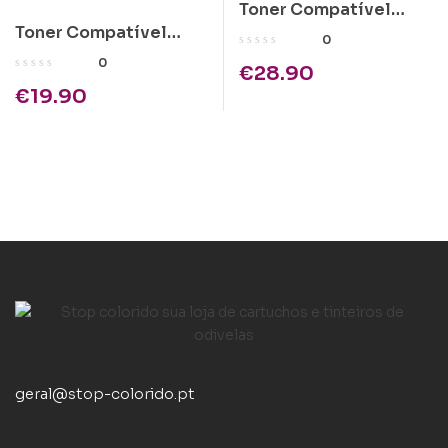
Toner Compatível
Toner Compatível
Epson C1100 Ciano
0
Brother TN-7600
Alta Cap.
0
€
28.90
Preto
€
19.90
geral@stop-colorido.pt