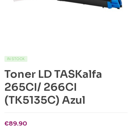
IN STOCK
Toner LD TASKalfa
265CI/ 266CI
(TK5135C) Azul
€
89.90