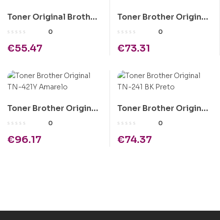
Toner Original Brother
Toner Brother Original
TN243 Azul
TN-2220
0
0
€
55.47
€
73.31
Toner Brother Original
Toner Brother Original
TN-421Y Amarelo
TN-241 BK Preto
0
0
€
96.17
€
74.37