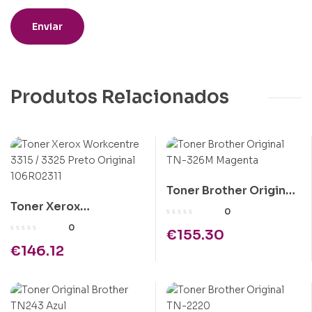
Produtos Relacionados
Toner Brother Original
Toner Xerox
TN-326M Magenta
0
Workcentre 3315 /
0
€
155.30
3325 Preto Original
€
146.12
106R02311