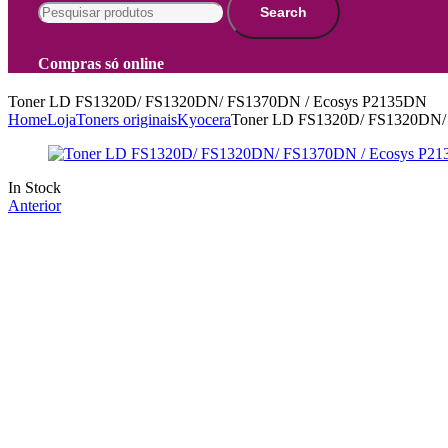
for:
Search
Compras só online
Toner LD FS1320D/ FS1320DN/ FS1370DN / Ecosys P2135DN
Home
Loja
Toners originais
Kyocera
Toner LD FS1320D/ FS1320DN/
Availability:
In Stock
Anterior