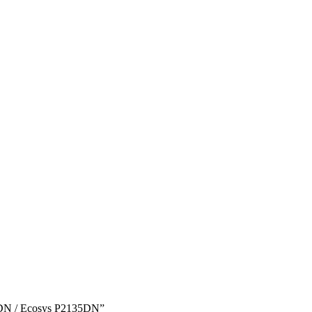
0DN / Ecosys P2135DN”