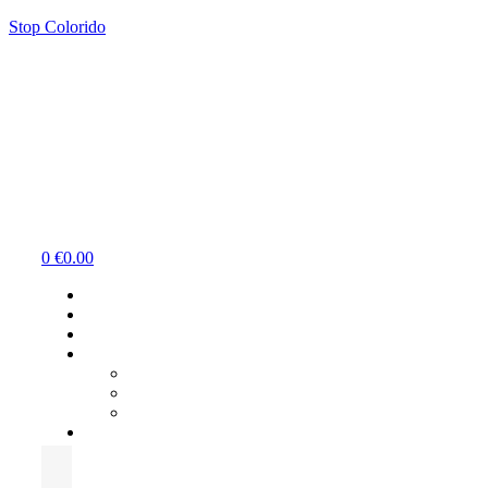
Stop Colorido
Menu
0
€
0.00