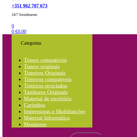
+351 962 707 673
24/7 Atendimento
0
0
€
0.00
Categorias
Toners compativeis
Toners originais
Tinteiros Originais
Tinteiros compativeis
Tinteiros reciclados
Tambores Originais
Material de escritório
Carimbos
Impressoras e Multifunções
Material Informática
Monitores
Search