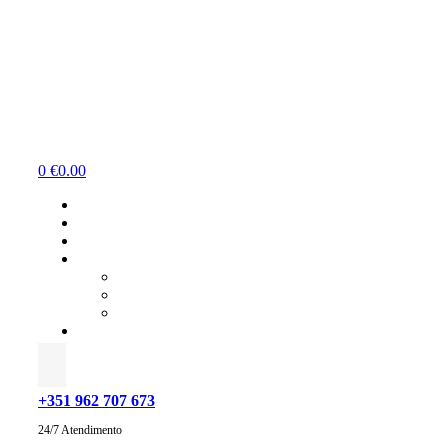
Menu
0
€
0.00
+351 962 707 673
24/7 Atendimento