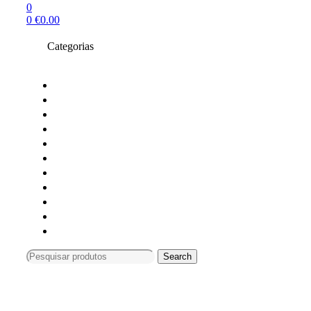
0
0
€
0.00
Categorias
Toners compativeis
Toners originais
Tinteiros Originais
Tinteiros compativeis
Tinteiros reciclados
Tambores Originais
Material de escritório
Carimbos
Impressoras e Multifunções
Material Informática
Monitores
Search
Search
for:
Compras só online