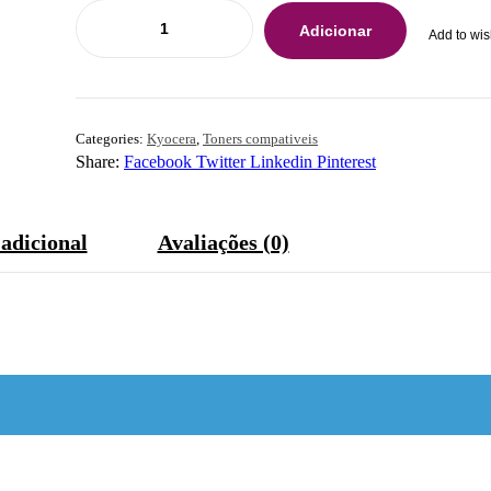
Adicionar
Add to wis
Categories:
Kyocera
,
Toners compativeis
Share:
Facebook
Twitter
Linkedin
Pinterest
adicional
Avaliações (0)