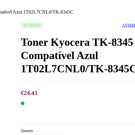
patível Azul 1T02L7CNL0/TK-8345C
AVAILABILITY:
ANTER
IN STOCK
Toner Kyocera TK-8345
Compatível Azul
1T02L7CNL0/TK-8345
€
24.43
€
€
34.93
24.43
Quantity