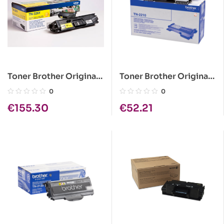
Toner Brother Original
Toner Brother Original
TN-326Y Amarelo
TN-2210
0
0
€
155.30
€
52.21