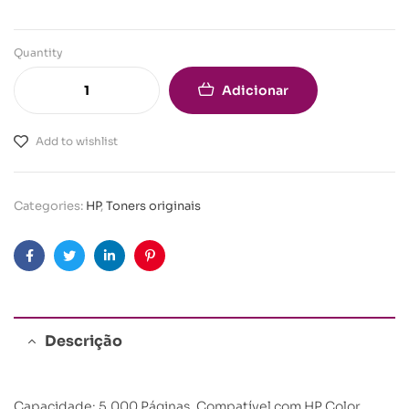
Quantity
Adicionar
Add to wishlist
Categories:
HP
,
Toners originais
Facebook
Twitter
Linkedin
Pinterest
Descrição
Capacidade: 5.000 Páginas. Compatível com HP Color