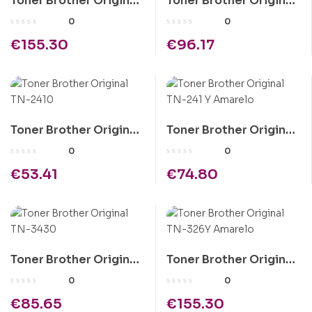
Toner Brother Original
Toner Brother Original
TN-326M Magenta
TN-421Y Amarelo
0
0
€
155.30
€
96.17
Toner Brother Original
Toner Brother Original
TN-2410
TN-241 Y Amarelo
0
0
€
53.41
€
74.80
Toner Brother Original
Toner Brother Original
TN-3430
TN-326Y Amarelo
0
0
€
85.65
€
155.30