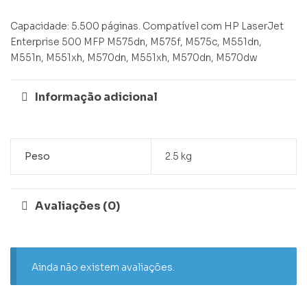
Capacidade: 5.500 páginas. Compatível com HP LaserJet
Enterprise 500 MFP M575dn, M575f, M575c, M551dn,
M551n, M551xh, M570dn, M551xh, M570dn, M570dw
Informação adicional
Peso
2.5 kg
Avaliações (0)
Ainda não existem avaliações.