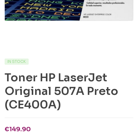
IN STOCK
Toner HP LaserJet
Original 507A Preto
(CE400A)
€
149.90