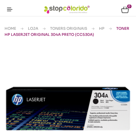
0
HOME
LOJA
TONERS ORIGINAIS
HP
TONER
HP LASERJET ORIGINAL 304A PRETO (CC530A)