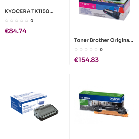
KYOCERA TK1150
PRETO CARTUCHO DE
0
TONER ORIGINAL
€
84.74
1T02RV0NL0
Toner Brother Original
TN-325M Magenta
0
€
154.83