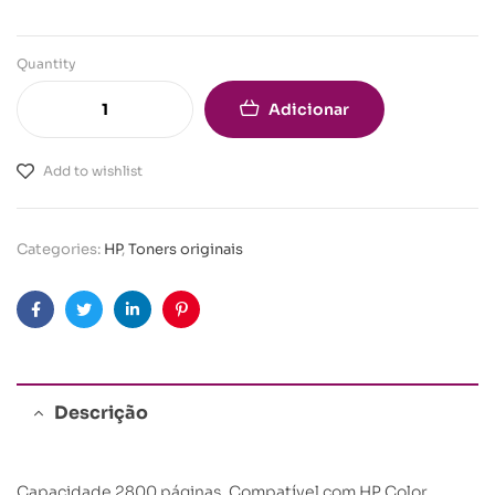
Quantity
Adicionar
Add to wishlist
Categories:
HP
,
Toners originais
Facebook
Twitter
Linkedin
Pinterest
Descrição
Capacidade 2800 páginas. Compatível com HP Color