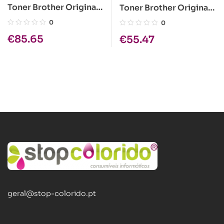
Toner Brother Original
Toner Brother Original
TN-3430
TN-243BK Preto
0
0
€
85.65
€
55.47
geral@stop-colorido.pt