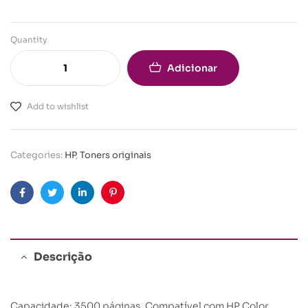
Quantity
Adicionar
Add to wishlist
Categories:
HP
,
Toners originais
Facebook
Twitter
Linkedin
Pinterest
Descrição
Capacidade: 3500 páginas. Compatível com HP Color