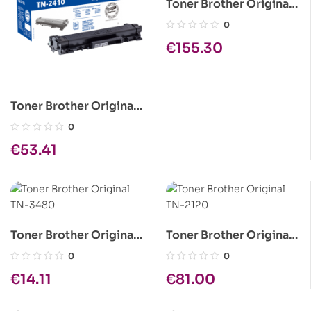
Toner Brother Original
TN-326C Azul
0
€
155.30
Toner Brother Original
TN-2410
0
€
53.41
Toner Brother Original
Toner Brother Original
TN-3480
TN-2120
0
0
€
14.11
€
81.00