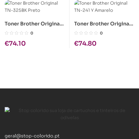
Toner Brother Original
Toner Brother Original
TN-325BK Preto
TN-241 Y Amarelo
0
0
€
74.10
€
74.80
geral@stop-colorido.pt