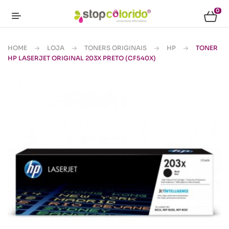
0
HOME
LOJA
TONERS ORIGINAIS
HP
TONER
HP LASERJET ORIGINAL 203X PRETO (CF540X)