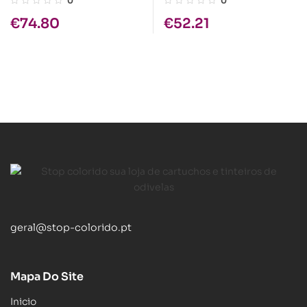
0
0
€
74.80
€
52.21
geral@stop-colorido.pt
Mapa Do Site
Inicio