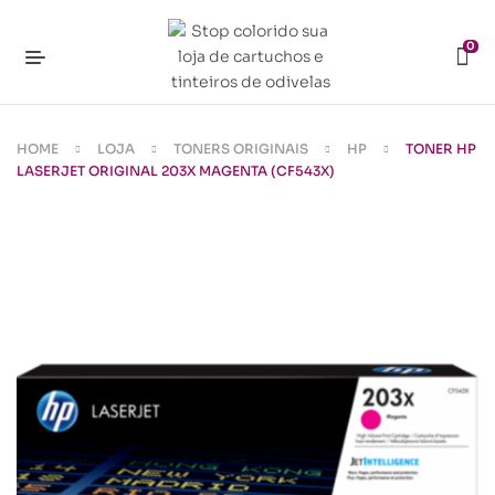
0
HOME
LOJA
TONERS ORIGINAIS
HP
TONER HP
LASERJET ORIGINAL 203X MAGENTA (CF543X)