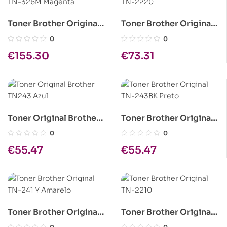
Toner Brother Original
Toner Brother Original
TN-326M Magenta
TN-2220
0
0
€
155.30
€
73.31
Toner Original Brother
Toner Brother Original
TN243 Azul
TN-243BK Preto
0
0
€
55.47
€
55.47
Toner Brother Original
Toner Brother Original
TN-241 Y Amarelo
TN-2210