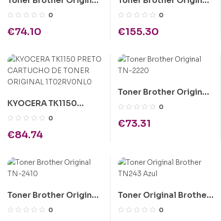
Toner Brother Original
Toner Brother Original
TN-325BK Preto
TN-326C Azul
0
0
€
74.10
€
155.30
Toner Brother Original
KYOCERA TK1150
TN-2220
0
PRETO CARTUCHO DE
0
€
73.31
TONER ORIGINAL
€
84.74
1T02RV0NL0
Toner Brother Original
Toner Original Brother
TN-2410
TN243 Azul
0
0