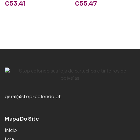
€
53.41
€
55.47
geral@stop-colorido.pt
Mapa Do Site
Inicio
Loja