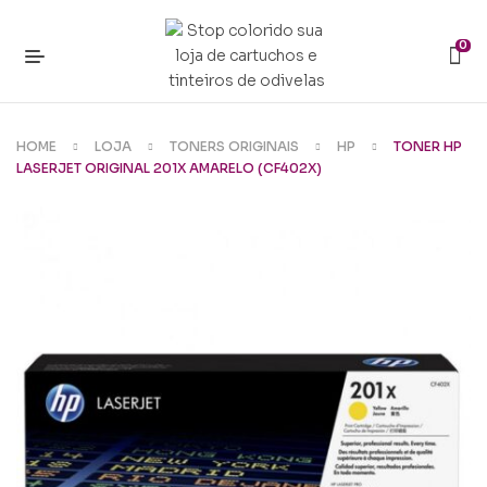
0
HOME
LOJA
TONERS ORIGINAIS
HP
TONER HP
LASERJET ORIGINAL 201X AMARELO (CF402X)