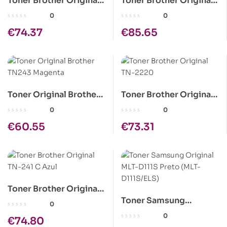
Toner Brother Original
Toner Brother Original
TN-241 BK Preto
TN-3430
0
0
€
74.37
€
85.65
Toner Original Brother
Toner Brother Original
TN243 Magenta
TN-2220
0
0
€
60.55
€
73.31
Toner Brother Original
Toner Samsung
TN-241 C Azul
0
Original MLT-D111S
0
€
74.80
Preto (MLT-D111S/ELS)