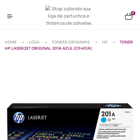
0
HOME
LOJA
TONERS ORIGINAIS
HP
TONER
HP LASERJET ORIGINAL 201A AZUL (CF401A)