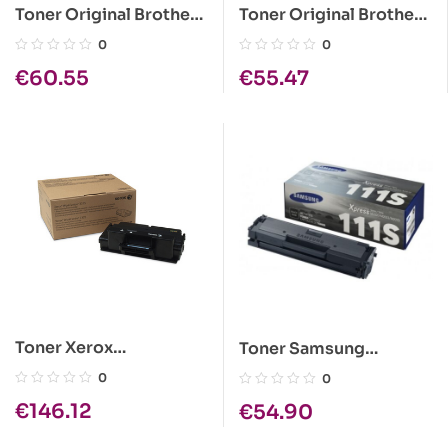
Toner Original Brother
Toner Original Brother
TN243 Amarelo
TN243 Azul
0
0
€
60.55
€
55.47
Toner Xerox
Toner Samsung
Workcentre 3315 / 3325
Original MLT-D111S
0
0
Preto Original
Preto (MLT-D111S/ELS)
€
146.12
€
54.90
106R02311