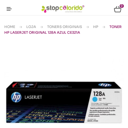
0
HOME
LOJA
TONERS ORIGINAIS
HP
TONER
HP LASERJET ORIGINAL 128A AZUL CE321A