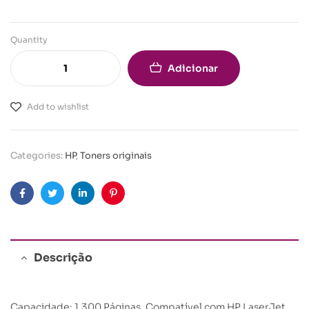
Quantity
Adicionar
Add to wishlist
Categories:
HP
,
Toners originais
Facebook
Twitter
Linkedin
Pinterest
Descrição
Capacidade: 1.300 Páginas. Compatível com HP LaserJet