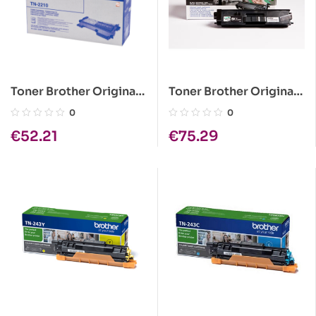
Toner Brother Original
Toner Brother Original
TN-2210
TN-326BK Preto
0
0
€
52.21
€
75.29