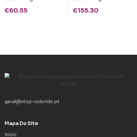
0
0
€
60.55
€
155.30
geral@stop-colorido.pt
Mapa Do Site
Inicio