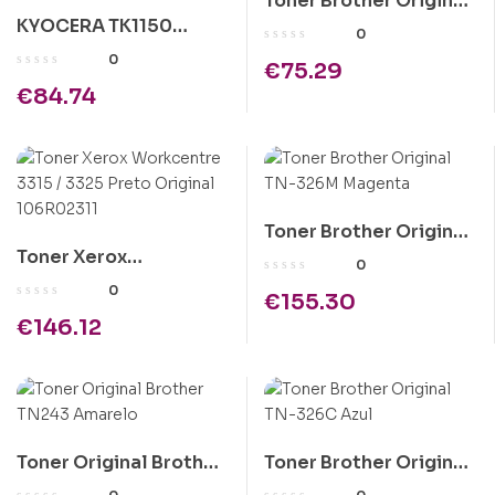
Toner Brother Original
KYOCERA TK1150
TN-326BK Preto
0
PRETO CARTUCHO DE
0
€
75.29
TONER ORIGINAL
€
84.74
1T02RV0NL0
Toner Brother Original
Toner Xerox
TN-326M Magenta
0
Workcentre 3315 /
0
€
155.30
3325 Preto Original
€
146.12
106R02311
Toner Original Brother
Toner Brother Original
TN243 Amarelo
TN-326C Azul