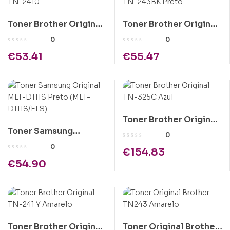
Toner Brother Original
Toner Brother Original
TN-2410
TN-243BK Preto
0
0
€
53.41
€
55.47
Toner Brother Original
Toner Samsung
TN-325C Azul
0
Original MLT-D111S
0
€
154.83
Preto (MLT-D111S/ELS)
€
54.90
Toner Brother Original
Toner Original Brother