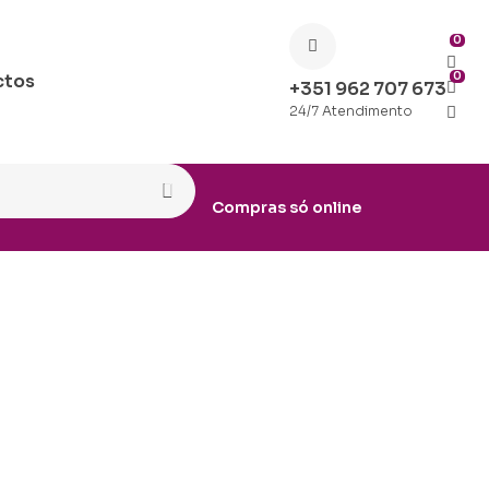
0
0
ctos
+351 962 707 673
24/7 Atendimento
Compras só online