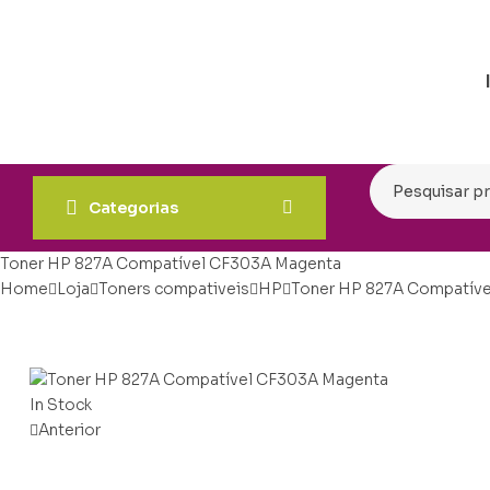
Categorias
Toner HP 827A Compatível CF303A Magenta
Home
Loja
Toners compativeis
HP
Toner HP 827A Compatív
In Stock
Anterior