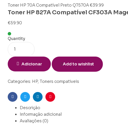
Toner HP 70A Compatível Preto Q7570A
€
39.99
Toner HP 827A Compatível CF303A Mag
€
59.90
Quantity
Adicionar
Add to wishlist
Categories:
HP
,
Toners compativeis
Facebook
Twitter
Linkedin
Pinterest
Descrição
Informação adicional
Avaliações (0)