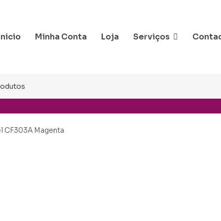
Inicio
Minha Conta
Loja
Serviços
Conta
el CF303A Magenta