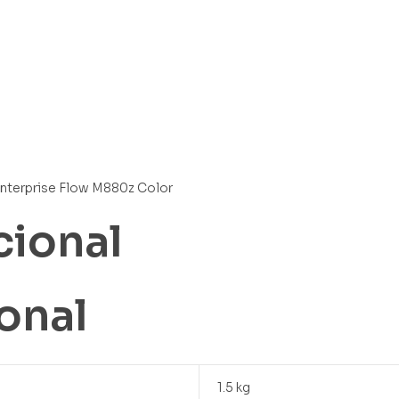
nterprise Flow M880z Color
cional
onal
1.5 kg