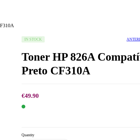
 CF310A
AVAILABILITY:
ANTER
IN STOCK
Toner HP 826A Compatí
Preto CF310A
€
49.90
€
49.90
€
29.90
Quantity