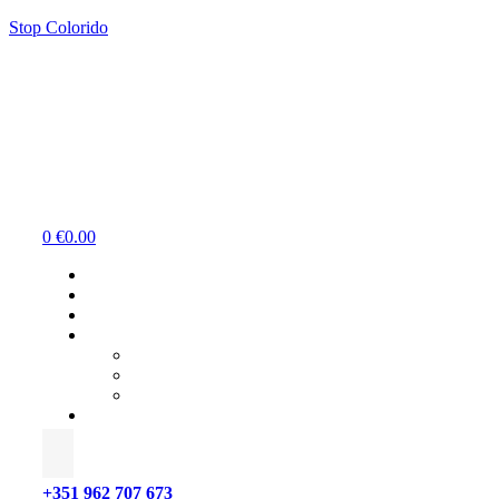
Stop Colorido
Menu
0
€
0.00
+351 962 707 673