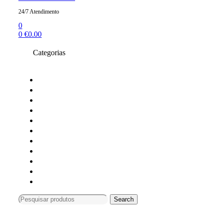
24/7 Atendimento
0
0
€
0.00
Categorias
Toners compativeis
Toners originais
Tinteiros Originais
Tinteiros compativeis
Tinteiros reciclados
Tambores Originais
Material de escritório
Carimbos
Impressoras e Multifunções
Material Informática
Monitores
Search
Search
for:
Compras só online