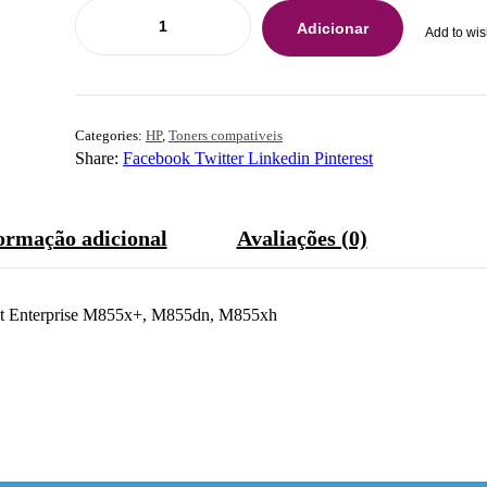
Adicionar
Add to wis
Categories:
HP
,
Toners compativeis
Share:
Facebook
Twitter
Linkedin
Pinterest
ormação adicional
Avaliações (0)
Jet Enterprise M855x+, M855dn, M855xh