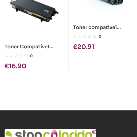
Toner compativel
Kyocera TK-440
0
€
20.91
Toner Compatível
Brother TN-6600 Preto
0
€
16.90