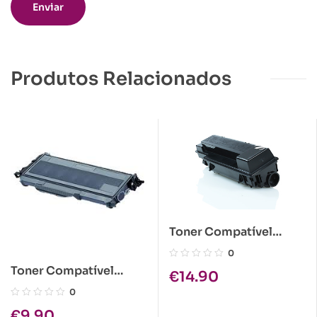
Produtos Relacionados
Toner Compatível
Kyocera TK-320 Preto
0
Toner Compatível
€
14.90
Brother TN-2120 Preto
0
€
9.90