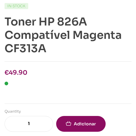
IN STOCK
Toner HP 826A
Compatível Magenta
CF313A
€
49.90
Quantity
Adicionar