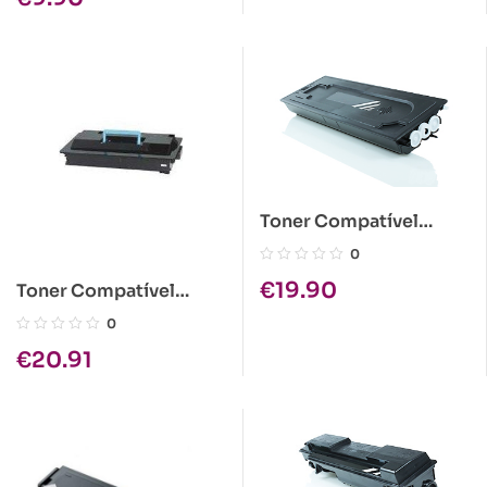
Toner Compatível
Kyocera TK-410 Preto
0
€
19.90
Toner Compatível
Kyocera KM-2530/KM-
0
3530 1x1900gr
€
20.91