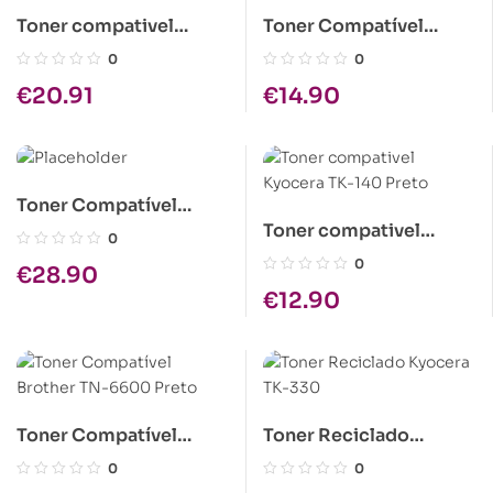
Toner compativel
Toner Compatível
Kyocera TK-440
Brother TN-4100
0
0
€
20.91
€
14.90
Toner Compatível
Toner compativel
Epson C1100 Ciano Alta
0
Kyocera TK-140 Preto
Cap.
0
€
28.90
€
12.90
Toner Compatível
Toner Reciclado
Brother TN-6600 Preto
Kyocera TK-330
0
0