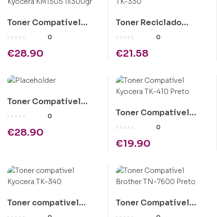
Toner Compatível
Toner Reciclado
Kyocera KM1505
Kyocera TK-330
0
0
1x300gr
€
28.90
€
21.58
Toner Compatível
Toner Compatível
Epson C1100 Magenta
0
Kyocera TK-410 Preto
Alta Cap.
0
€
28.90
€
19.90
Toner compativel
Toner Compatível
Kyocera TK-340
Brother TN-7600