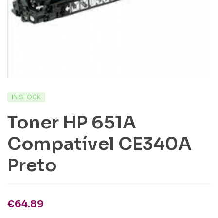
IN STOCK
Toner HP 651A
Compatível CE340A
Preto
€
64.89