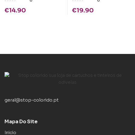
0
0
Preto
€
14.90
€
19.90
geral@stop-colorido.pt
Mapa Do Site
Inicio