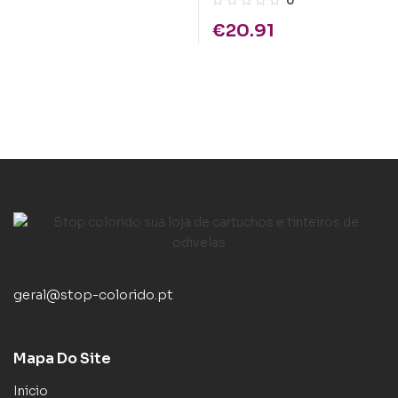
0
3530 1x1900gr
€
20.91
geral@stop-colorido.pt
Mapa Do Site
Inicio