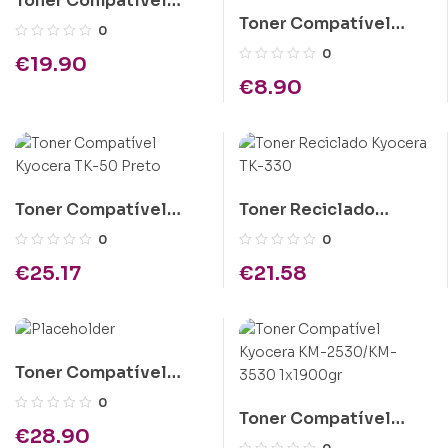
Toner Compatível
Toner Compatível
Brother TN-7600
0
Kyocera TK-18/TK-100
Preto
0
€
19.90
Preto
€
8.90
Toner Compatível
Toner Reciclado
Kyocera TK-50 Preto
Kyocera TK-330
0
0
€
25.17
€
21.58
Toner Compatível
Epson C1100 Magenta
0
Toner Compatível
Alta Cap.
€
28.90
Kyocera KM-2530/KM-