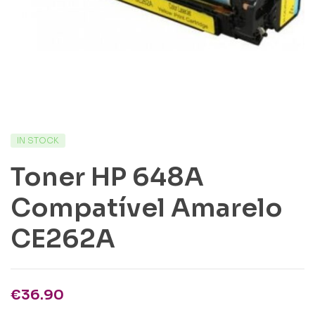
IN STOCK
Toner HP 648A
Compatível Amarelo
CE262A
€
36.90