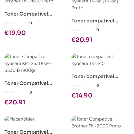
Toner Compatível
Toner compativel
Brother TN-7600 Preto
0
Kyocera TK-55 (TK-55)
0
€
19.90
Preto
€
20.91
Toner compativel
Toner Compatível
Kyocera TK-340
0
Kyocera KM-2530/KM-
0
€
14.90
3530 1x1900gr
€
20.91
Toner Compatível