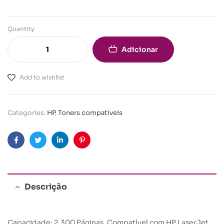
Quantity
Adicionar
Add to wishlist
Categories:
HP
,
Toners compativeis
Facebook
Twitter
Linkedin
Pinterest
Descrição
Capacidade: 2.300 Páginas. Compatível com HP LaserJet