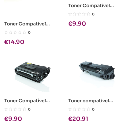
Toner Compativel
Kyocera TK-130
0
(TK130) Preto
€
9.90
Toner Compatível
Brother TN-4100
0
€
14.90
Toner Compatível
Toner compativel
Brother TN-2000 Preto
Kyocera TK-55 (TK-55)
0
0
Preto
€
9.90
€
20.91