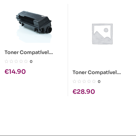
Toner Compatível
Kyocera TK-320 Preto
0
€
14.90
Toner Compatível
Epson C1100 Ciano Alta
0
Cap.
€
28.90