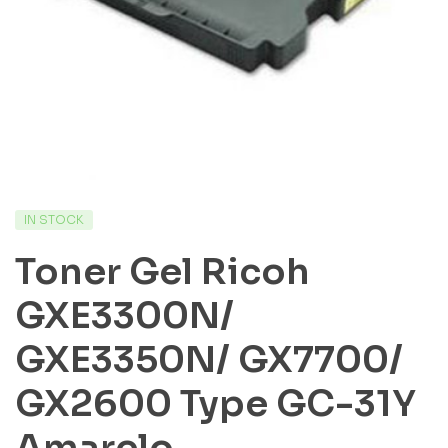
IN STOCK
Toner Gel Ricoh
GXE3300N/
GXE3350N/ GX7700/
GX2600 Type GC-31Y
Amarelo