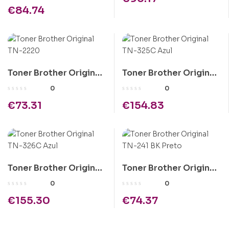
TONER ORIGINAL
€
84.74
1T02RV0NL0
Toner Brother Original
Toner Brother Original
TN-2220
TN-325C Azul
0
0
€
73.31
€
154.83
Toner Brother Original
Toner Brother Original
TN-326C Azul
TN-241 BK Preto
0
0
€
155.30
€
74.37