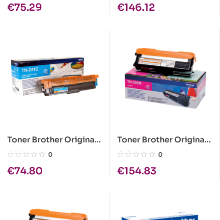
€
75.29
€
146.12
106R02311
Toner Brother Original
Toner Brother Original
TN-241 C Azul
TN-325M Magenta
0
0
€
74.80
€
154.83