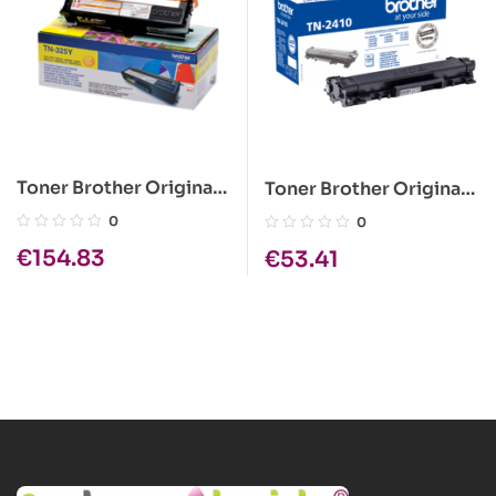
Toner Brother Original
Toner Brother Original
TN-325Y Amarelo
TN-2410
0
0
€
154.83
€
53.41