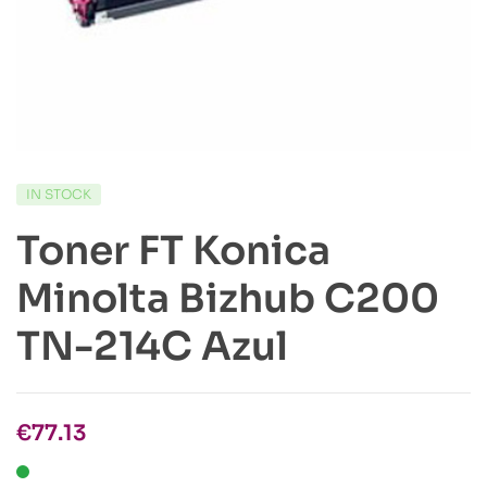
IN STOCK
Toner FT Konica
Minolta Bizhub C200
TN-214C Azul
€
77.13