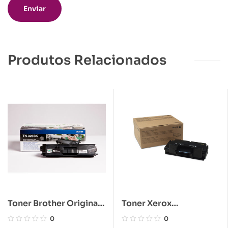
Produtos Relacionados
Toner Brother Original
Toner Xerox
TN-326BK Preto
Workcentre 3315 / 3325
0
0
Preto Original