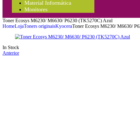
Material Informática
Monitores
Toner Ecosys M6230/ M6630/ P6230 (TK5270C) Azul
Home
Loja
Toners originais
Kyocera
Toner Ecosys M6230/ M6630/ P
In Stock
Anterior