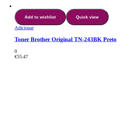
Add to wishlist
Quick view
Adicionar
Toner Brother Original TN-243BK Preto
0
€
55.47