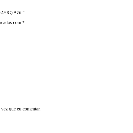
5270C) Azul”
arcados com
*
 vez que eu comentar.