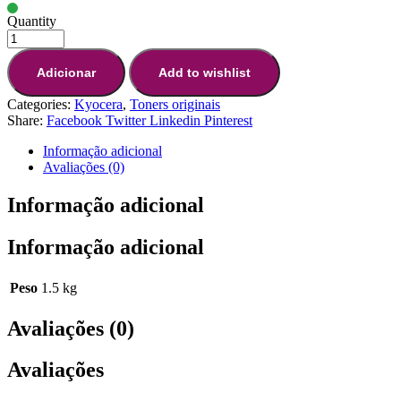
Quantity
Adicionar
Add to wishlist
Categories:
Kyocera
,
Toners originais
Share:
Facebook
Twitter
Linkedin
Pinterest
Informação adicional
Avaliações (0)
Informação adicional
Informação adicional
Peso
1.5 kg
Avaliações (0)
Avaliações