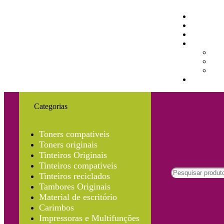
Categorias
Toners compativeis
Toners originais
Tinteiros Originais
Tinteiros compativeis
Tinteiros reciclados
Tambores Originais
Material de escritório
Carimbos
Impressoras e Multifunções