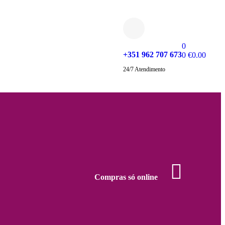
0
+351 962 707 673
0
€
0.00
24/7 Atendimento
Compras só online