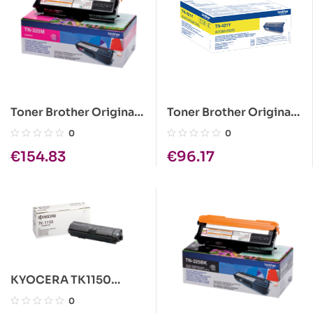
Toner Brother Original
Toner Brother Original
TN-325M Magenta
TN-421Y Amarelo
0
0
€
154.83
€
96.17
KYOCERA TK1150
PRETO CARTUCHO DE
0