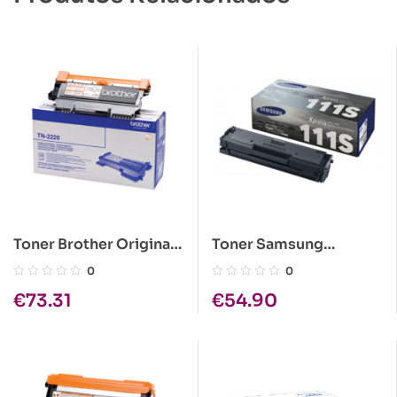
Toner Brother Original
Toner Samsung
TN-2220
Original MLT-D111S
0
0
Preto (MLT-D111S/ELS)
€
73.31
€
54.90