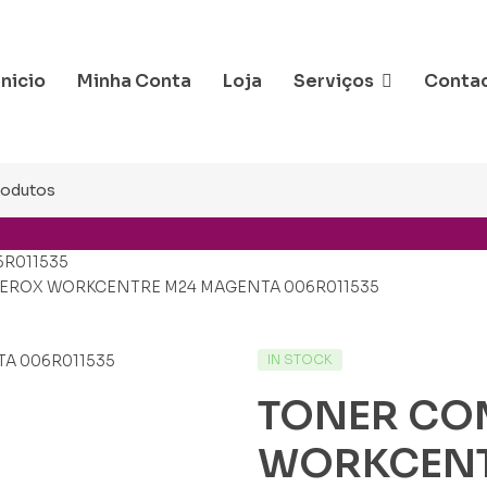
Inicio
Minha Conta
Loja
Serviços
Conta
R011535
EROX WORKCENTRE M24 MAGENTA 006R011535
IN STOCK
TONER CO
WORKCENT