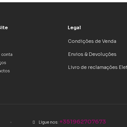
Site
Legal
Condições de Venda
Envios & Devoluções
 conta
ços
Livro de reclamações Ele
actos
+351962707673
Ligue nos: