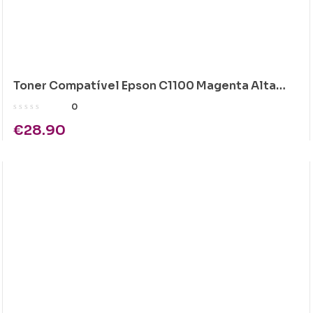
Toner Compatível Epson C1100 Magenta Alta
Cap.
0
€
28.90