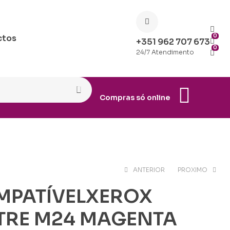
0
ctos
+351 962 707 673
0
24/7 Atendimento
Compras só online
ANTERIOR
PROXIMO
MPATÍVELXEROX
€
€
25.58
25.58
RE M24 MAGENTA