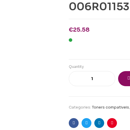
006R01153
€
25.58
Quantity
Categories:
Toners compativeis
Facebook
Twitter
Linkedin
Pinteres