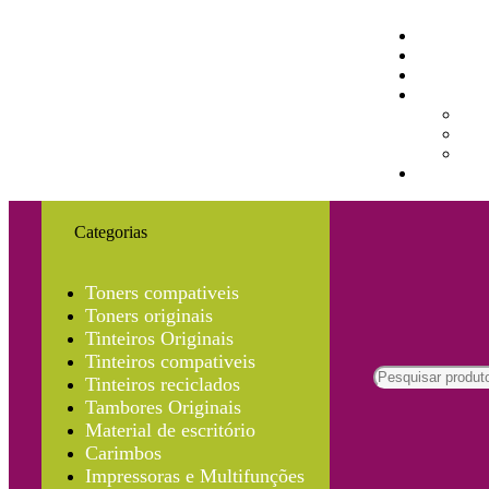
Categorias
Toners compativeis
Toners originais
Tinteiros Originais
Tinteiros compativeis
Tinteiros reciclados
Tambores Originais
Material de escritório
Carimbos
Impressoras e Multifunções