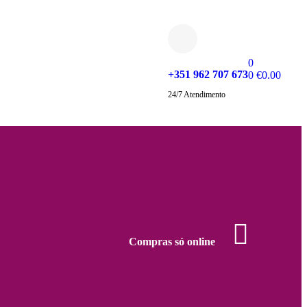
0
+351 962 707 673
0
€
0.00
24/7 Atendimento
Compras só online