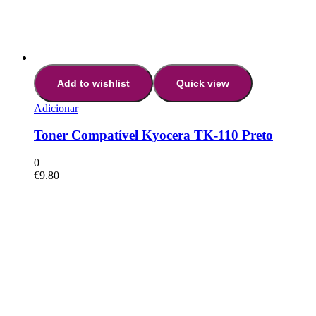
Add to wishlist
Quick view
Adicionar
Toner Compatível Kyocera TK-110 Preto
0
€
9.80