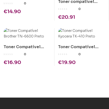
Toner compativel
Kyocera TK-310 Preto
0
Kyocera TK-55 (TK-55)
0
€
14.90
Preto
€
20.91
Toner Compatível
Toner Compatível
Brother TN-6600
Kyocera TK-410 Preto
0
0
Preto
€
16.90
€
19.90