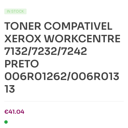
IN STOCK
TONER COMPATIVEL
XEROX WORKCENTRE
7132/7232/7242
PRETO
006R01262/006R013
13
€
41.04