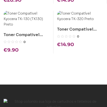
€
28.90
€
14.90
Toner Compatível
Toner Compativel
Kyocera TK-320 Preto
0
Kyocera TK-130
0
€
14.90
(TK130) Preto
€
9.90