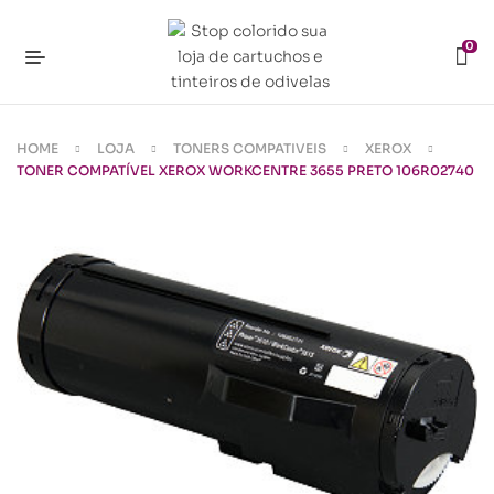
0
HOME
LOJA
TONERS COMPATIVEIS
XEROX
TONER COMPATÍVEL XEROX WORKCENTRE 3655 PRETO 106R02740