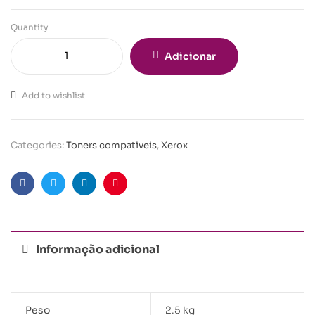
Quantity
Adicionar
Add to wishlist
Categories:
Toners compativeis
,
Xerox
Facebook
Twitter
Linkedin
Pinterest
Informação adicional
Peso
2.5 kg