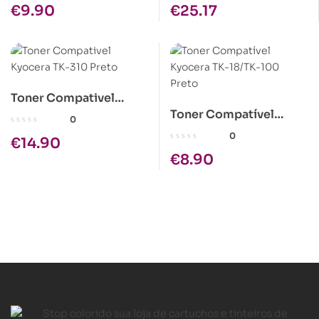
€
9.90
€
25.17
Toner Compativel
Toner Compatível
Kyocera TK-310 Preto
0
Kyocera TK-18/TK-100
0
€
14.90
Preto
€
8.90