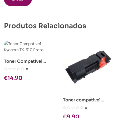
Produtos Relacionados
Toner Compativel
Kyocera TK-310 Preto
0
€
14.90
Toner compativel
Kyocera TK-18 Preto
0
€
9.90