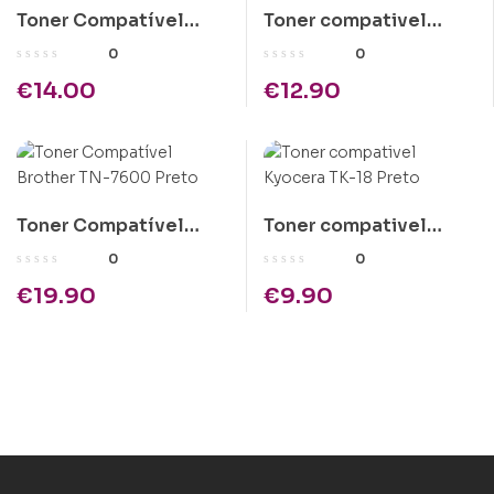
Toner Compatível
Toner compativel
Kyocera TK-120 Preto
Kyocera TK-140 Preto
0
0
€
14.00
€
12.90
Toner Compatível
Toner compativel
Brother TN-7600
Kyocera TK-18 Preto
0
0
Preto
€
19.90
€
9.90